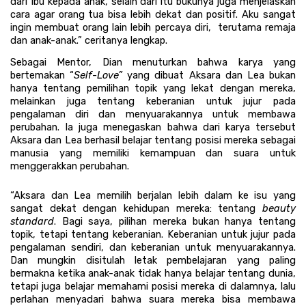
dari Ibu kepada anak, selain dari itu bukunya juga menjelaskan 
cara agar orang tua bisa lebih dekat dan positif.
 Aku sangat 
ingin membuat orang lain lebih percaya diri,  terutama remaja 
dan anak-anak.” ceritanya lengkap.
Sebagai Mentor, Dian menuturkan bahwa karya yang 
bertemakan “
Self-Love” 
yang dibuat Aksara dan Lea bukan 
hanya tentang pemilihan topik yang lekat dengan mereka, 
melainkan juga tentang keberanian untuk jujur pada 
pengalaman diri dan menyuarakannya untuk membawa 
perubahan. Ia juga menegaskan bahwa dari karya tersebut 
Aksara dan Lea berhasil belajar tentang posisi mereka sebagai 
manusia yang memiliki kemampuan dan suara untuk 
menggerakkan perubahan.
“Aksara dan Lea memilih berjalan lebih dalam ke isu yang 
sangat dekat dengan kehidupan mereka: tentang 
beauty 
standard
. Bagi saya, pilihan mereka bukan hanya tentang 
topik, tetapi tentang keberanian. Keberanian untuk jujur pada 
pengalaman sendiri, dan keberanian untuk menyuarakannya. 
Dan mungkin disitulah letak pembelajaran yang paling 
bermakna ketika anak-anak tidak hanya belajar tentang dunia, 
tetapi juga belajar memahami posisi mereka di dalamnya, lalu 
perlahan menyadari bahwa suara mereka bisa membawa 