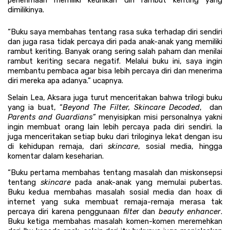
penerimaan memiliki keunikan diri rambut keriting yang 
dimilikinya.
“Buku saya membahas tentang rasa suka terhadap diri sendiri 
dan juga rasa tidak percaya diri pada anak-anak yang memiliki 
rambut keriting. Banyak orang sering salah paham dan menilai 
rambut keriting secara negatif. Melalui buku ini, saya ingin 
membantu pembaca agar bisa lebih percaya diri dan menerima 
diri mereka apa adanya.” ucapnya.
Selain Lea, Aksara juga turut menceritakan bahwa trilogi buku 
yang ia buat, “
Beyond The Filter, Skincare Decoded
,  dan
Parents and Guardians” 
menyisipkan misi personalnya yakni 
ingin membuat orang lain lebih percaya pada diri sendiri. Ia 
juga menceritakan setiap buku dari triloginya lekat dengan isu 
di kehidupan remaja, dari 
skincare
, sosial media, hingga 
komentar dalam keseharian.
“Buku pertama membahas tentang masalah dan miskonsepsi 
tentang 
skincare
 pada anak-anak yang memulai pubertas. 
Buku kedua membahas masalah sosial media dan hoax di 
internet yang suka membuat remaja-remaja merasa tak 
percaya diri karena penggunaan 
filte
r dan 
beauty enhancer
. 
Buku ketiga membahas masalah komen-komen meremehkan 