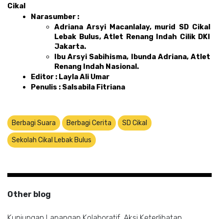
Cikal 
Narasumber : 
Adriana Arsyi Macanlalay, murid SD Cikal 
Lebak Bulus, Atlet Renang Indah Cilik DKI 
Jakarta. 
Ibu Arsyi Sabihisma, Ibunda Adriana, Atlet 
Renang Indah Nasional.
Editor : Layla Ali Umar 
Penulis : Salsabila Fitriana
Berbagi Suara
Berbagi Cerita
SD Cikal
Sekolah Cikal Lebak Bulus
Other blog
Kunjungan Lapangan Kolaboratif, Aksi Keterlibatan