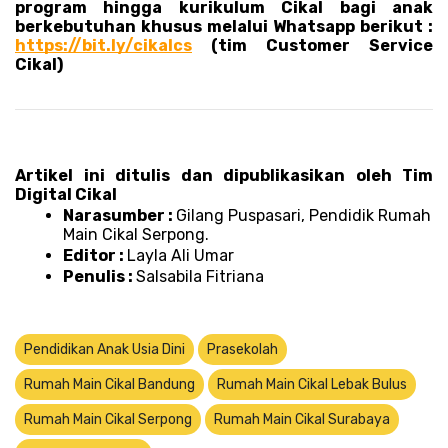
program hingga kurikulum Cikal bagi anak 
berkebutuhan khusus melalui Whatsapp berikut : 
https://bit.ly/cikalcs
 (tim Customer Service 
Cikal)
Artikel ini ditulis dan dipublikasikan oleh Tim 
Digital Cikal 
Narasumber : 
Gilang Puspasari, Pendidik Rumah 
Main Cikal Serpong.
Editor : 
Layla Ali Umar 
Penulis : 
Salsabila Fitriana
Pendidikan Anak Usia Dini
Prasekolah
Rumah Main Cikal Bandung
Rumah Main Cikal Lebak Bulus
Rumah Main Cikal Serpong
Rumah Main Cikal Surabaya