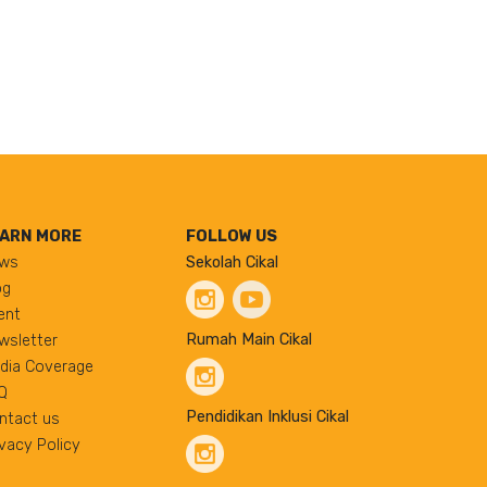
ARN MORE
FOLLOW US
ws
Sekolah Cikal
og
ent
Rumah Main Cikal
wsletter
dia Coverage
Q
Pendidikan Inklusi Cikal
ntact us
ivacy Policy