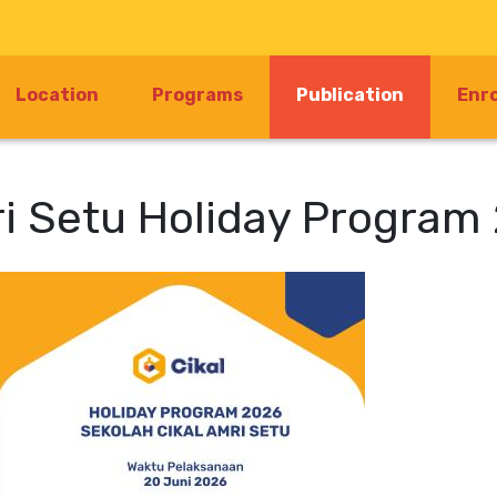
(current)
Location
Programs
Publication
Enr
ri Setu Holiday Program