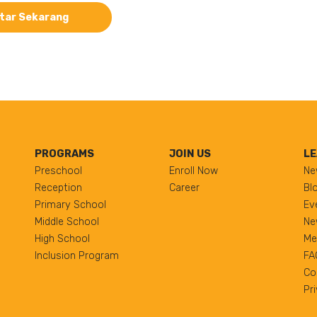
tar Sekarang
PROGRAMS
JOIN US
LE
Preschool
Enroll Now
Ne
Reception
Career
Bl
Primary School
Ev
Middle School
Ne
High School
Me
Inclusion Program
FA
Co
Pr