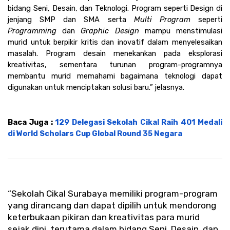
bidang Seni, Desain, dan Teknologi. Program seperti Design di 
jenjang SMP dan SMA serta 
Multi Program 
seperti 
Programming
 dan 
Graphic Design
 mampu menstimulasi 
murid untuk berpikir kritis dan inovatif dalam menyelesaikan 
masalah. Program desain menekankan pada eksplorasi 
kreativitas, sementara turunan program-programnya 
membantu murid memahami bagaimana teknologi dapat 
digunakan untuk menciptakan solusi baru.” jelasnya. 
Baca Juga : 
129 Delegasi Sekolah Cikal Raih 401 Medali 
di World Scholars Cup Global Round 35 Negara
“Sekolah Cikal Surabaya memiliki program-program 
yang dirancang dan dapat dipilih untuk mendorong 
keterbukaan pikiran dan kreativitas para murid 
sejak dini, terutama dalam bidang Seni, Desain, dan 