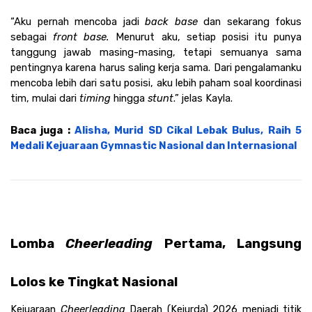
“Aku pernah mencoba jadi 
back base 
dan sekarang fokus 
sebagai 
front base. 
Menurut aku, setiap posisi itu punya 
tanggung jawab masing-masing, tetapi semuanya sama 
pentingnya karena harus saling kerja sama. Dari pengalamanku 
mencoba lebih dari satu posisi, aku lebih paham soal koordinasi 
tim, mulai dari 
timing 
hingga 
stunt
.” jelas Kayla.
Baca juga : 
Alisha, Murid SD Cikal Lebak Bulus, Raih 5 
Medali Kejuaraan Gymnastic Nasional dan Internasional
Lomba 
Cheerleading 
Pertama, Langsung 
Lolos ke Tingkat Nasional
Kejuaraan 
Cheerleading 
Daerah (Kejurda) 2026 menjadi titik 