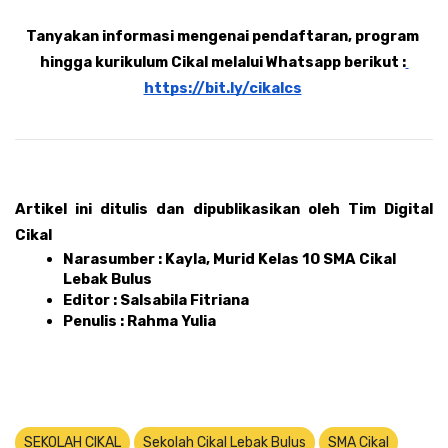
Tanyakan informasi mengenai pendaftaran, program 
hingga kurikulum Cikal melalui Whatsapp berikut :
https://bit.ly/cikalcs
Artikel ini ditulis dan dipublikasikan oleh Tim Digital 
Cikal 
Narasumber : Kayla, Murid Kelas 10 SMA Cikal 
Lebak Bulus
Editor : Salsabila Fitriana 
Penulis : Rahma Yulia 
SEKOLAH CIKAL
Sekolah Cikal Lebak Bulus
SMA Cikal