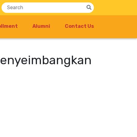
ollment
Alumni
Contact Us
 Menyeimbangkan