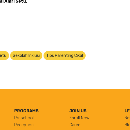
al Amri Setu.
Setu
Sekolah Inklusi
Tips Parenting Cikal
PROGRAMS
JOIN US
LE
Preschool
Enroll Now
Ne
Reception
Career
Bl