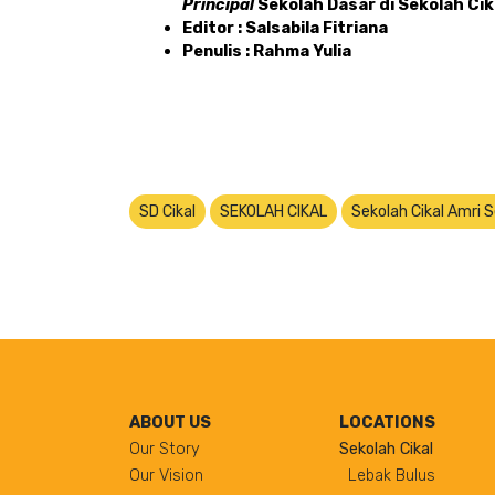
Principal 
Sekolah Dasar di Sekolah Cik
Editor : Salsabila Fitriana
Penulis : Rahma Yulia 
SD Cikal
SEKOLAH CIKAL
Sekolah Cikal Amri 
ABOUT US
LOCATIONS
Our Story
Sekolah Cikal
Our Vision
Lebak Bulus