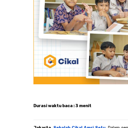
Durasi waktu baca : 3 menit
Jakarta, 
Sekolah Cikal Amri Setu
. 
Dalam pen