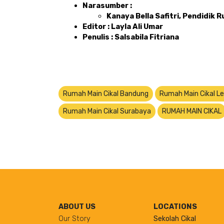
Narasumber : 
Kanaya Bella Safitri, Pendidik 
Editor : Layla Ali Umar 
Penulis : Salsabila Fitriana
Rumah Main Cikal Bandung
Rumah Main Cikal Le
Rumah Main Cikal Surabaya
RUMAH MAIN CIKAL
ABOUT US
LOCATIONS
Our Story
Sekolah Cikal