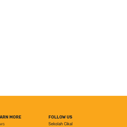
ARN MORE
FOLLOW US
ws
Sekolah Cikal