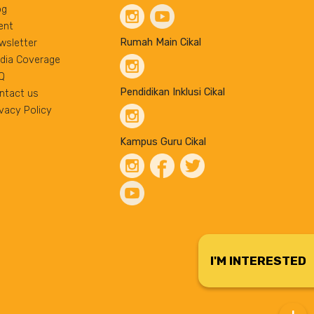
og
ent
Rumah Main Cikal
wsletter
dia Coverage
Q
Pendidikan Inklusi Cikal
ntact us
ivacy Policy
Kampus Guru Cikal
I'M INTERESTED