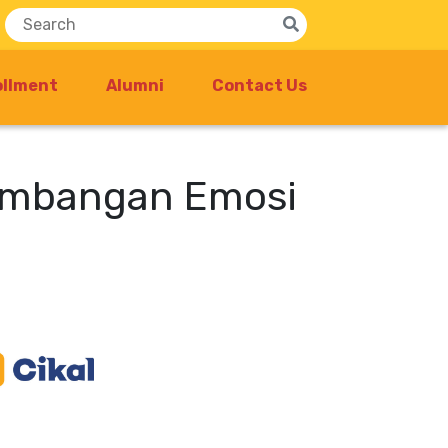
ollment
Alumni
Contact Us
rkembangan Emosi