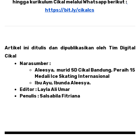
hingga kurikulum Cikal melalui Whatsapp berikut :
https://bit.ly/cikalcs
Artikel ini ditulis dan dipublikasikan oleh Tim Digital 
Cikal 
Narasumber : 
Aleesya,  murid SD Cikal Bandung, Peraih 15 
Medali Ice Skating Internasional
Ibu Ayu, Ibunda Aleesya.
Editor : Layla Ali Umar
Penulis : Salsabila Fitriana