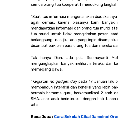
semua orang tua koorperatif mendukung langkah 
“Saat tau informasi mengenai akan diadakann
agak cemas, karena biasanya kami banyak
mendapatkan informasi dari orang tua murid atau
tua murid untuk tidak mengirimkan pesan saat
berlangsung, dan jika ada yang ingin disampaikan
disambut baik oleh para orang tua dan mereka sang
Tak hanya Dian, ada pula Rosmayanti Mutia
mengungkapkan banyak melihat interaksi dan kon
memegang gawai.
“Kegiatan 
no gadget day
 pada 17 Januari lalu 
membangun interaksi dan koneksi yang lebih baik 
bermain bersama guru, berkomunikasi 2 arah d
SMA, anak-anak berinteraksi dengan baik tanpa 
cita. 
Baca Juga : 
Cara Sekolah Cikal Dampingi Ora