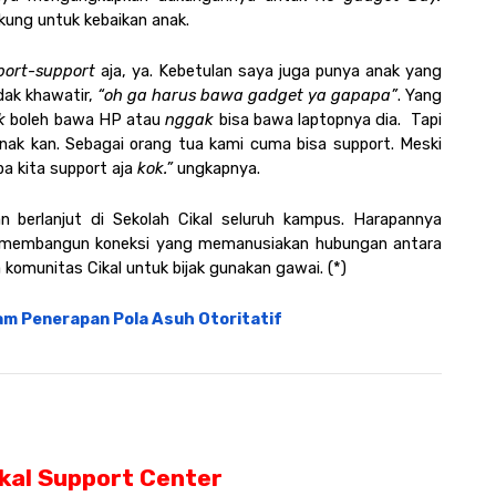
ukung untuk kebaikan anak.
port-support 
aja, ya. Kebetulan saya juga punya anak yang 
dak khawatir,
 “oh ga harus bawa gadget ya gapapa”
. Yang 
k 
boleh bawa HP atau 
nggak
 bisa bawa laptopnya dia.  Tapi 
anak kan. Sebagai orang tua kami cuma bisa support. Meski 
a kita support aja 
kok.” 
ungkapnya.
n berlanjut di Sekolah Cikal seluruh kampus. Harapannya 
uk membangun koneksi yang memanusiakan hubungan antara 
 komunitas Cikal untuk bijak gunakan gawai. (*)
am Penerapan Pola Asuh Otoritatif
ikal Support Center