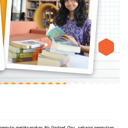
 memulai melaksanakan 
No Gadget Day
  sebagai permulaan 