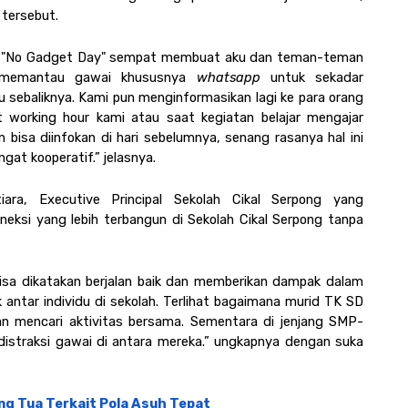
tersebut.
ya "No Gadget Day" sempat membuat aku dan teman-teman 
 memantau gawai khususnya 
whatsapp 
untuk sekadar 
 sebaliknya. Kami pun menginformasikan lagi ke para orang 
 working hour kami atau saat kegiatan belajar mengajar 
 bisa diinfokan di hari sebelumnya, senang rasanya hal ini 
at kooperatif.” jelasnya. 
ra, Executive Principal Sekolah Cikal Serpong yang 
eksi yang lebih terbangun di Sekolah Cikal Serpong tanpa 
bisa dikatakan berjalan baik dan memberikan dampak dalam 
antar individu di sekolah. Terlihat bagaimana murid TK SD 
an mencari aktivitas bersama. Sementara di jenjang SMP-
distraksi gawai di antara mereka.” ungkapnya dengan suka 
ng Tua Terkait Pola Asuh Tepat