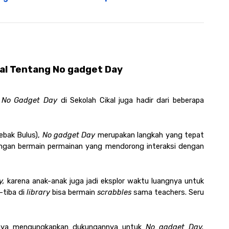
kal Tentang No gadget Day
 
No Gadget Day
 di Sekolah Cikal juga hadir dari beberapa 
ebak Bulus), 
No gadget Day
 merupakan langkah yang tepat 
ngan bermain permainan yang mendorong interaksi dengan 
y,
 karena anak-anak juga jadi eksplor waktu luangnya untuk 
tiba di 
library
 bisa bermain 
scrabbles
 sama teachers. Seru 
tinya mengungkapkan dukungannya untuk 
No gadget Day. 